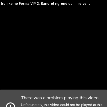
Ironike në Ferma VIP 2: Banorët ngrenë dolli me verë ndërsa përkujtojnë një dëshmor të luftës në Kosovë
© Video: TikTok
There was a problem playing this video.
Unfortunately, this video could not be played at this