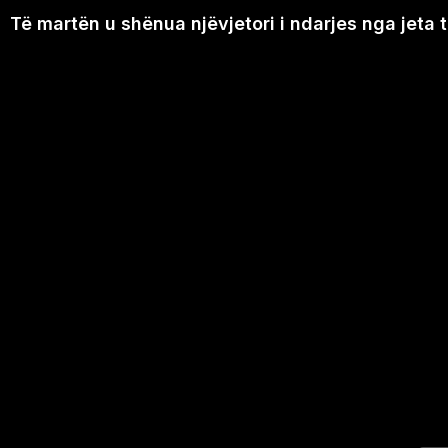
Të martën u shënua njëvjetori i ndarjes nga jeta të 