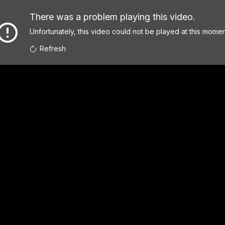
There was a problem playing this video.
Unfortunately, this video could not be played at this momen
Refresh