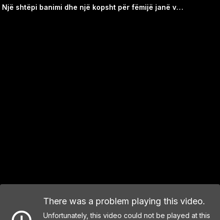
Një shtëpi banimi dhe një kopsht për fëmijë janë vënë në shitje në Prishtinë
There was a problem playing this video.
Unfortunately, this video could not be played at this